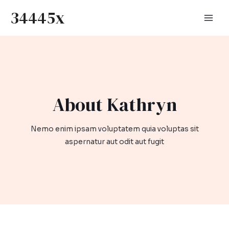
Skip
34445x
to
Mai
content
Men
About Kathryn​
Nemo enim ipsam voluptatem quia voluptas sit
aspernatur aut odit aut fugit​